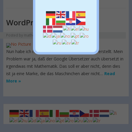
WordPress-Plugin basteln
Posted by
mathe
—
2. März 2018
Nun habe ich mir mein erstes WordPress-Plugin erstellt. Mein
Problem war ja, daß der Google Übersetzer auch übersetzt in
irgendwas mit Mathematik. Das soll er aber nicht, denn dies
ist ja eine Marke, die das Maschinchen aber nicht…
Read
More »