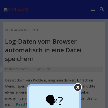
SCHLAGWORT:
PHP
Log-Daten vom Browser
automatisch in eine Datei
speichern
Posted by
mathe
—
27. Juni 2020
Das ist doch kein Problem, mag man denken. Einfach ins
Menü, „Speichern unter…“ und fertig! Ja… Aber ich möchte
etwas anderes erreichen – ich möchte das nicht selber
🗣?
machen, denn habe schließlich einen Computer, der das für
mich…
Read More »