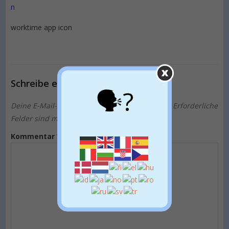
worktime app icon
Schreibe einen Kommentar
🗣?
Deine E-Mail-Adresse wird nicht veröffentlicht.
Erforderliche
Felder sind mit
*
markiert
Kommentar
*