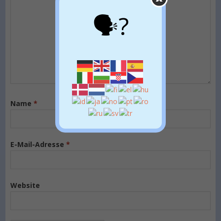
🗣?
Name
*
E-Mail-Adresse
*
Website